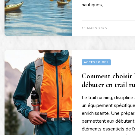
nautiques, …
13 MARS 2025
ACCESSOIRES
Comment choisir 
débuter en trail r
Le trail running, disciplin
un équipement spécifique
enrichissante. Une prépar
permettent aux débutants 
éléments essentiels de l’é